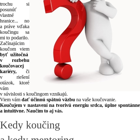
trochu si
posunúť
vlastné
hranice... no
a práve vďaka
koučingu sa
mi to podarilo.
Začínajúcim
koučom viem
byť užitočná
v rozbehu
koučovacej
kariéry,
či
v riešení
otázok, ktoré
vám
v súvislosti s koučingom vznikajú.
Viem vám
dať účinnú spätnú väzbu
na vaše koučovanie.
Koučujem v nastavení na tvorivú energiu srdca, úplne spontánne
a intuitívne. Naučím to aj vás.
Kedy koučing
a kedy mentoring