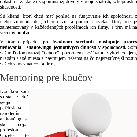
oblasti na základe už spomínanej dôvery v moje znalosti, schopnosti a
skúsenosti.
Sú klienti, ktorí chcú mať pohľad na fungovanie ich spoločnosti z
iného zorného uhla, chcú názor a pomoc človeka, ktorý nie je
zainteresovaný v každodenných problémoch ich firmy, a tým má na
veci iný pohľad.
V tomto prípade,
po úvodnom stretnutí, nastupuje proce
tieňovania - shadowingu jednotlivých činností v spoločnosti
. So
vašim ľuďom naozaj "tieňom", pozorujem, počúvam , vyhodnocujem,
hľadám slabé miesta a navrhujem riešenia na čo najefektívnejší posun
vašich zamestnancov a firmy.
Mentoring pre koučov
Koučkou som
sa stala v deň
svojich
päťdesiatych
narodenín
a koučing sa
stal mojou
profesiou.
Chcelo to