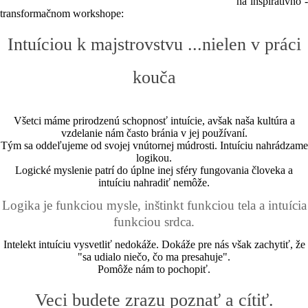
na inšpiratívno -
transformačnom workshope:
Intuíciou k majstrovstvu ...nielen v práci
kouča
Všetci máme prirodzenú schopnosť intuície, avšak naša kultúra a
vzdelanie nám často bránia v jej používaní.
Tým sa oddeľujeme od svojej vnútornej múdrosti. Intuíciu nahrádzame
logikou.
Logické myslenie patrí do úplne inej sféry fungovania človeka a
intuíciu nahradiť nemôže.
Logika je funkciou mysle, inštinkt funkciou tela a intuícia
funkciou srdca.
Intelekt intuíciu vysvetliť nedokáže. Dokáže pre nás však zachytiť, že
"sa udialo niečo, čo ma presahuje".
Pomôže nám to pochopiť.
Veci budete zrazu poznať a cítiť.