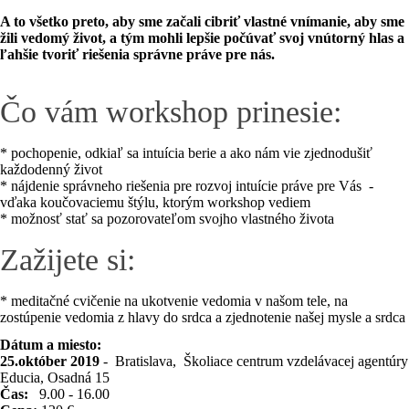
A to všetko preto, aby sme začali cibriť vlastné vnímanie, aby sme
žili vedomý život, a tým mohli lepšie počúvať svoj vnútorný hlas a
ľahšie tvoriť riešenia správne práve pre nás.
Čo vám workshop prinesie:
* pochopenie, odkiaľ sa intuícia berie a ako nám vie zjednodušiť
každodenný život
* nájdenie správneho riešenia pre rozvoj intuície práve pre Vás -
vďaka koučovaciemu štýlu, ktorým workshop vediem
* možnosť stať sa pozorovateľom svojho vlastného života
Zažijete si:
* meditačné cvičenie na ukotvenie vedomia v našom tele, na
zostúpenie vedomia z hlavy do srdca a zjednotenie našej mysle a srdca
Dátum a miesto:
25.október 2019
- Bratislava, Školiace centrum vzdelávacej agentúry
Educia, Osadná 15
Čas:
9.00 - 16.00