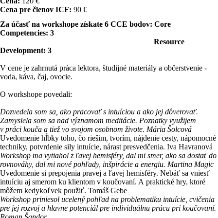
Cena:
120 €
Cena pre členov ICF:
90 €
Za účasť na workshope získate 6 CCE bodov: Core
Competencies: 3
Resource
Development: 3
V cene je zahrnutá práca lektora, študijné materiály a občerstvenie -
voda, káva, čaj, ovocie.
O workshope povedali:
Dozvedela som sa, ako pracovať s intuíciou a ako jej dôverovať.
Zamyslela som sa nad významom meditácie. Poznatky využijem
v práci kouča a tiež vo svojom osobnom živote. Mária Šolcová
Uvedomenie hĺbky toho, čo riešim, tvorím, nájdenie cesty, nápomocné
techniky, potvrdenie sily intuície, nárast presvedčenia. Iva Havranová
Workshop ma vytiahol z ľavej hemisféry, dal mi smer, ako sa dostať do
rovnováhy, dal mi nové pohľady, inšpirácie a energiu. Martina Magic
Uvedomenie si prepojenia pravej a ľavej hemisféry. Nebáť sa vniesť
intuíciu aj smerom ku klientom v koučovaní. A praktické hry, ktoré
môžem kedykoľvek použiť. Tomáš Gebe
Workshop priniesol ucelený pohľad na problematiku intuície, cvičenia
pre jej rozvoj a hlavne potenciál pre individuálnu prácu pri koučovaní.
Roman Šandor