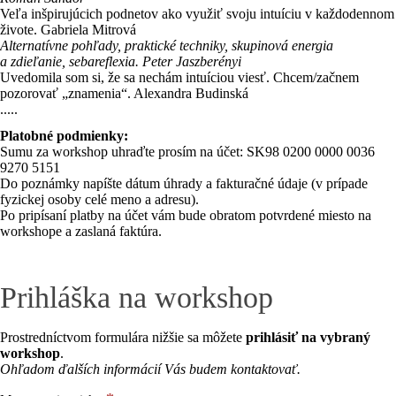
Veľa inšpirujúcich podnetov ako využiť svoju intuíciu v každodennom
živote. Gabriela Mitrová
Alternatívne pohľady, praktické techniky, skupinová energia
a zdieľanie, sebareflexia. Peter Jaszberényi
Uvedomila som si, že sa nechám intuíciou viesť. Chcem/začnem
pozorovať „znamenia“. Alexandra Budinská
.....
Platobné podmienky:
Sumu za workshop uhraďte prosím na účet: SK98 0200 0000 0036
9270 5151
Do poznámky napíšte dátum úhrady a fakturačné údaje (v prípade
fyzickej osoby celé meno a adresu).
Po pripísaní platby na účet vám bude obratom potvrdené miesto na
workshope a zaslaná faktúra.
Prihláška na workshop
Prostredníctvom formulára nižšie sa môžete
prihlásiť na vybraný
workshop
.
Ohľadom ďalších informácií Vás budem kontaktovať.