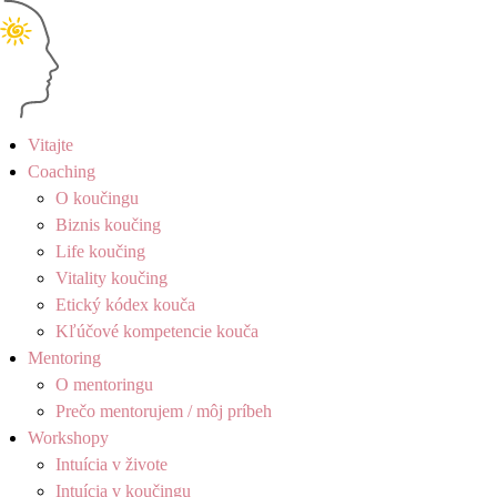
Vitajte
Coaching
O koučingu
Biznis koučing
Life koučing
Vitality koučing
Etický kódex kouča
Kľúčové kompetencie kouča
Mentoring
O mentoringu
Prečo mentorujem / môj príbeh
Workshopy
Intuícia v živote
Intuícia v koučingu