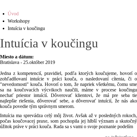
Úvod
Workshopy
Intuícia v koučingu
Intuícia v koučingu
Miesto a dátum:
Bratislava - 25.október 2019
Jedna z kompetencií, pravidiel, podľa ktorých koučujeme, hovorí o
zohľadňovaní intuície v práci kouča, o nasledovaní cítenia, či o
"nevedomosti" kouča. Hovorí o tom, že napriek všetkému, čomu sme
sa na koučovacích výcvikoch naučili, máme v procese koučingu
nechať priestor intuícií. Dôverovať klientovi, že má pre seba tie
najlepšie riešenia, dôverovať sebe, a dôverovať intuícií, že nás ako
kouča povedie tým správnym smerom.
Intuícia ma sprevádza celý môj život. Avšak až v posledných rokoch,
počas koučovacej praxe, som pochopila jej hlbší význam a skutočný
úžitok práve v práci kouča. Rada sa s vami o svoje poznanie podelím