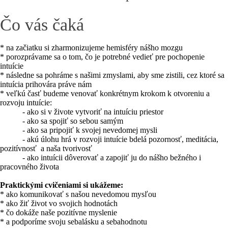
Čo vás čaká
* na začiatku si zharmonizujeme hemisféry nášho mozgu
* porozprávame sa o tom, čo je potrebné vedieť pre pochopenie
intuície
* následne sa pohráme s našimi zmyslami, aby sme zistili, cez ktoré sa
intuícia prihovára práve nám
* veľkú časť budeme venovať konkrétnym krokom k otvoreniu a
rozvoju intuície:
- ako si v živote vytvoriť na intuíciu priestor
- ako sa spojiť so sebou samým
- ako sa pripojiť k svojej nevedomej mysli
- akú úlohu hrá v rozvoji intuície bdelá pozornosť, meditácia,
pozitívnosť a naša tvorivosť
- ako intuícii dôverovať a zapojiť ju do nášho bežného i
pracovného života
Praktickými cvičeniami si ukážeme:
* ako komunikovať s našou nevedomou mysľou
* ako žiť život vo svojich hodnotách
* čo dokáže naše pozitívne myslenie
* a podporíme svoju sebalásku a sebahodnotu