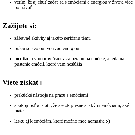
verím, že aj chuť začať sa s emóciami a energiou v živote viac
pohrávať
Zažijete si:
zábavné aktivity aj takúto serióznu tému
prácu so svojou tvorivou energiou
meditáciu vnútorný úsmev zameranú na emócie, a teda na
pustenie emócií, ktoré vám neslúžia
Viete získať:
praktické nástroje na prácu s emóciami
spokojnosť a istotu, že ste ok presne s takými emóciami, aké
máte
lásku aj k emóciám, ktoré možno moc nemusíte :-)