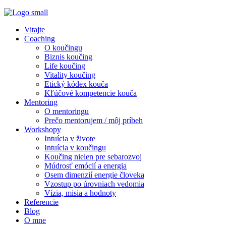
Vitajte
Coaching
O koučingu
Biznis koučing
Life koučing
Vitality koučing
Etický kódex kouča
Kľúčové kompetencie kouča
Mentoring
O mentoringu
Prečo mentorujem / môj príbeh
Workshopy
Intuícia v živote
Intuícia v koučingu
Koučing nielen pre sebarozvoj
Múdrosť emócií a energia
Osem dimenzií energie človeka
Vzostup po úrovniach vedomia
Vízia, misia a hodnoty
Referencie
Blog
O mne