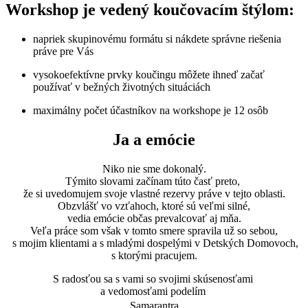
Workshop je vedený koučovacím štýlom:
napriek skupinovému formátu si nákdete správne riešenia
práve pre Vás
vysokoefektívne prvky koučingu môžete ihneď začať
používať v bežných životných situáciách
maximálny počet účastníkov na workshope je 12 osôb
Ja a emócie
Niko nie sme dokonalý.
Týmito slovami začínam túto časť preto,
že si uvedomujem svoje vlastné rezervy práve v tejto oblasti.
Obzvlášť vo vzťahoch, ktoré sú veľmi silné,
vedia emócie občas prevalcovať aj mňa.
Veľa práce som však v tomto smere spravila už so sebou,
s mojim klientami a s mladými dospelými v Detských Domovoch,
s ktorými pracujem.
S radosťou sa s vami so svojimi skúsenosťami
a vedomosťami podelím
Samarantra