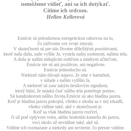
nemôžeme vidieť, ani sa ich dotýkať.
Cítime ich srdcom.
Hellen Kellerová
Emócie sú prirodzenou energetickou odozvou na to,
čo zažívame cez svoje zmysly.
V skutočnosti sú pre nás životne dôležitými posolstvami,
ktoré naša duša, naše vyššie Ja, vysiela našej osobnosti, nášmu telu.
A duša je našim milujúcim rodičom a múdrym učiteľom.
Emócie nie sú ani pozitívne, ani negatívne.
Emócie jednoducho sú.
Niektoré nám dávajú najavo, že sme v harmónii,
v súlade s našim vyšším Ja.
A niektoré sú zase takým tiesňovým signálom,
ktorý hlási, že nejaká časť nášho tela potrebuje pomoc.
Sú katalizátorom nášho života.Emócie sú ako hladina jazera.
Keď je hladina jazera pokojná, všetko z okolia sa v nej zrkadlí,
všetko vidíme také, aké v skutočnosti je.
Keď sa však hladina jazera rozčerí,
či už pod vplyvom vetra, alebo hodením kameňa do jazera,
veci okolo už nevidíme také, aké sú.
Vidíme ich rozmazane a niekedy ani nevieme, čo presne vidíme.