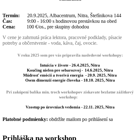
Termin:
20.9.2025, Albacentrum, Nitra, Štefínikova 144
Čas:
9:00 - 16:00 s hodinovou prestávkou na obed
Cena:
100 €/os., pre skupiny dohodou
V cene je zahrnutá práca lektora, pracovné podklady, písacie
potreby a občerstvenie - voda, káva, čaj, ovocie.
V roku 2025 som pre vás pripravila nasledovné workshopy:
Intuícia v živote - 26.4.2025, Nitra
Koučing nielen pre sebarozvoj - 14.6.2025, Nitra
Múdrosť emócií a tvorivá energia - 20.9. 2025, Nitra
Osem dimenzií energie človeka - 18.10. 2025, Nitra
Pri zakúpení balíka min. troch workshopov získavate bezlatne zážitkový
workshop:
Vzostup po úrovniach vedomia - 22.11. 2025, Nitra
Platobné podmienky:
obdržíte mailom po prihlásení sa
Prihláška na workshop