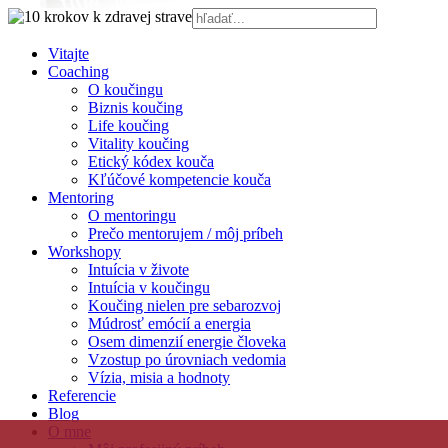
Vitajte
Coaching
O koučingu
Biznis koučing
Life koučing
Vitality koučing
Etický kódex kouča
Kľúčové kompetencie kouča
Mentoring
O mentoringu
Prečo mentorujem / môj príbeh
Workshopy
Intuícia v živote
Intuícia v koučingu
Koučing nielen pre sebarozvoj
Múdrosť emócií a energia
Osem dimenzií energie človeka
Vzostup po úrovniach vedomia
Vízia, misia a hodnoty
Referencie
Blog
O mne